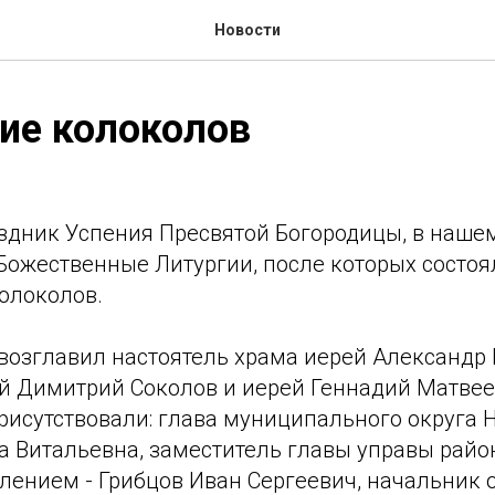
Новости
ие колоколов
аздник Успения Пресвятой Богородицы, в наше
 Божественные Литургии, после которых состо
олоколов.
возглавил настоятель храма иерей Александр 
й Димитрий Соколов и иерей Геннадий Матвее
исутствовали: глава муниципального округа Н
а Витальевна, заместитель главы управы райо
елением - Грибцов Иван Сергеевич, начальник 