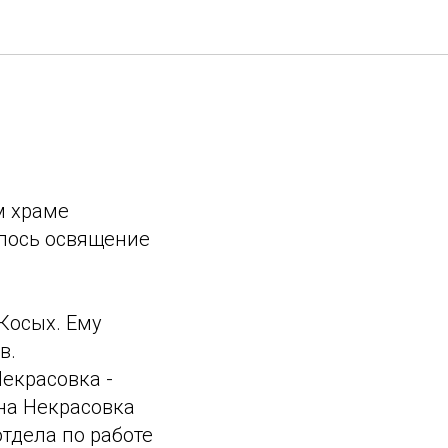
м храме
ялось освящение
Косых. Ему
в.
екрасовка -
на Некрасовка
отдела по работе