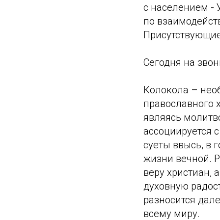
с населением -
по взаимодейст
Присутствующие
Сегодня на зво
Колокола – нео
православного х
являясь молитво
ассоциируется 
суеты ввысь, в 
жизни вечной. 
веру христиан, 
духовную радост
разносится дале
всему миру.