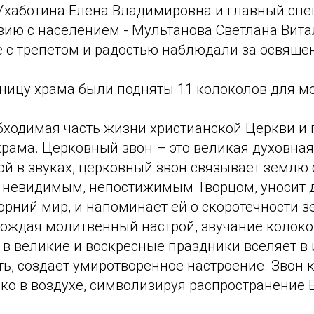
 Ухаботина Елена Владимировна и главный спе
вию с населением - Мультанова Светлана Вита
 с трепетом и радостью наблюдали за освяще
нницу храма были подняты 11 колоколов для м
бходимая часть жизни христианской Церкви и
рама. Церковный звон – это великая духовная
й в звуках, церковный звон связывает землю 
с невидимым, непостижимым Творцом, уносит 
горний мир, и напоминает ей о скоротечности 
Рождая молитвенный настрой, звучание колоко
а в великие и воскресные праздники вселяет в
ь, создает умиротворенное настроение. Звон 
ко в воздухе, символизируя распространение 