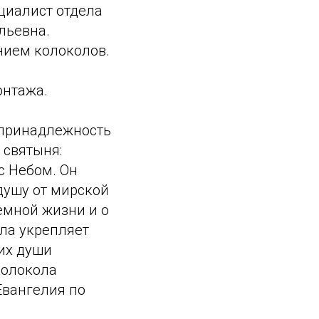
циалист отдела
льевна.
нием колоколов.
онтажа.
 принадлежность
 святыня:
с Небом. Он
душу от мирской
земной жизни и о
ла укрепляет
 их души
колокола
Евангелия по