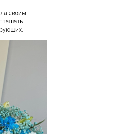
ола своим
иглашать
ерующих.