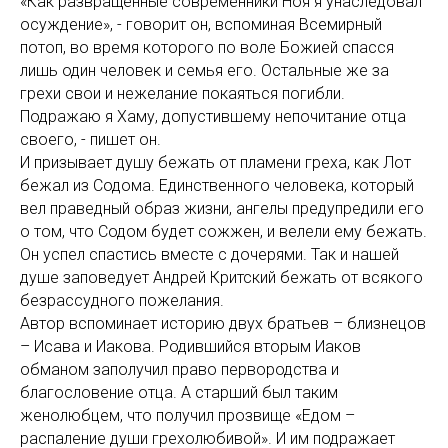
«Как развращенные современники Ноя я унаследовал
осуждение», - говорит он, вспоминая Всемирный
потоп, во время которого по воле Божией спасся
лишь один человек и семья его. Остальные же за
грехи свои и нежелание покаяться погибли.
Подражаю я Хаму, допустившему непочитание отца
своего, - пишет он.
И призывает душу бежать от пламени греха, как Лот
бежал из Содома. Единственного человека, который
вел праведный образ жизни, ангелы предупредили его
о том, что Содом будет сожжен, и велели ему бежать.
Он успел спастись вместе с дочерями. Так и нашей
душе заповедует Андрей Критский бежать от всякого
безрассудного пожелания.
Автор вспоминает историю двух братьев – близнецов
– Исава и Иакова. Родившийся вторым Иаков
обманом заполучил право первородства и
благословение отца. А старший был таким
женолюбцем, что получил прозвище «Едом –
распаление души грехолюбивой». И им подражает