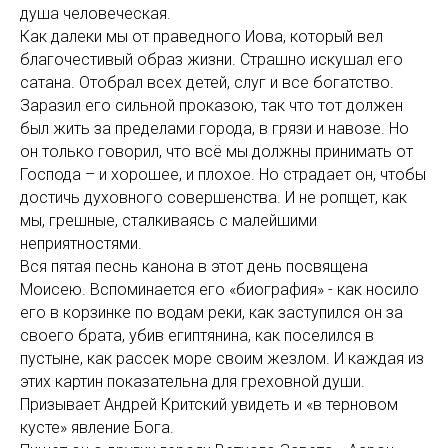
душа человеческая.
Как далеки мы от праведного Иова, который вел
благочестивый образ жизни. Страшно искушал его
сатана. Отобрал всех детей, слуг и все богатство.
Заразил его сильной проказою, так что тот должен
был жить за пределами города, в грязи и навозе. Но
он только говорил, что всё мы должны принимать от
Господа – и хорошее, и плохое. Но страдает он, чтобы
достичь духовного совершенства. И не ропщет, как
мы, грешные, сталкиваясь с малейшими
неприятностями.
Вся пятая песнь канона в этот день посвящена
Моисею. Вспоминается его «биография» - как носило
его в корзинке по водам реки, как заступился он за
своего брата, убив египтянина, как поселился в
пустыне, как рассек море своим жезлом. И каждая из
этих картин показательна для греховной души.
Призывает Андрей Критский увидеть и «в терновом
кусте» явление Бога.