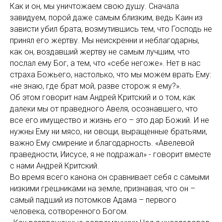
Как и он, мы уничтожаем свою душу. Сначала
завидуем, порой даже самым близким, ведь Каин из
зависти убил брата, возмутившись тем, что Господь не
принял его жертву. Мы неискренни и неблагодарны,
как он, воздавший жертву не самым лучшим, что
послал ему Бог, а тем, что «себе негоже». Нет в нас
страха Божьего, настолько, что мы можем врать Ему:
«не знаю, где брат мой, разве сторож я ему?».
Об этом говорит нам Андрей Критский и о том, как
далеки мы от праведного Авеля, осознавшего, что
все его имущество и жизнь его – это дар Божий. И не
нужны Ему ни мясо, ни овощи, выращенные братьями,
важно Ему смирение и благодарность. «Авелевой
праведности, Иисусе, я не подражал» - говорит вместе
с нами Андрей Критский.
Во время всего канона он сравнивает себя с самыми
низкими грешниками на земле, признавая, что он –
самый падший из потомков Адама – первого
человека, сотворенного Богом.