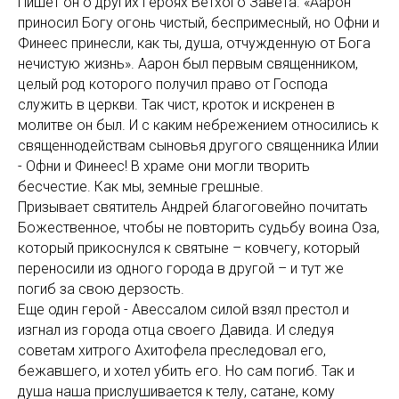
Пишет он о других героях Ветхого Завета. «Аарон
приносил Богу огонь чистый, беспримесный, но Офни и
Финеес принесли, как ты, душа, отчужденную от Бога
нечистую жизнь». Аарон был первым священником,
целый род которого получил право от Господа
служить в церкви. Так чист, кроток и искренен в
молитве он был. И с каким небрежением относились к
священнодействам сыновья другого священника Илии
- Офни и Финеес! В храме они могли творить
бесчестие. Как мы, земные грешные.
Призывает святитель Андрей благоговейно почитать
Божественное, чтобы не повторить судьбу воина Оза,
который прикоснулся к святыне – ковчегу, который
переносили из одного города в другой – и тут же
погиб за свою дерзость.
Еще один герой - Авессалом силой взял престол и
изгнал из города отца своего Давида. И следуя
советам хитрого Ахитофела преследовал его,
бежавшего, и хотел убить его. Но сам погиб. Так и
душа наша прислушивается к телу, сатане, кому