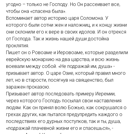
угодно – только не Господу. Но Он рассеивает все,
чтобы она «спасена была».
Вспоминает автор историю царя Соломона. У
которого были сотни жен и наложниц, и к концу жизни
они склонили его к вере в своих идолов. И он отрекся
от Господа. Так и жизнь нашей души достойна
проклятия.
Пишет он о Ровоаме и Иеровоаме, которые разделили
еврейскую монархию на два царства, и всю жизнь
воевали между собой. «Не подражай им, душа» -
призывает автор. О царе Озие, который правил много
лет, но в старости, посягнув на священство, был
заражен проказою.
Призывает автор последовать примеру Иеремии,
через которого Господь посылал свои наставления
людям. Как он принял волю Божью, как сокрушался о
грехах других, как пытался предупредить каждого о
последствиях его дурных поступков, так и ты, душа,
«подражай плачевной жизни его и спасешься», -